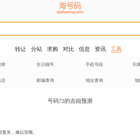
转让
分站
求购
对比
信息
资讯
工具
规律
生日靓号
手机号段
归
电话
邮编查询
地址查询
地
号码72的吉凶预测
而复失，难以安顺。