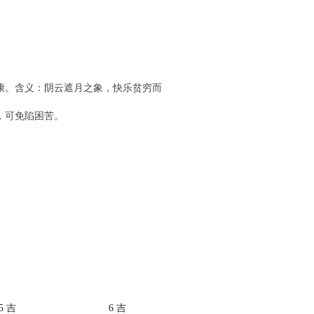
康。含义：阴云遮月之象，快乐贫穷而
，可免陷困苦。
。
5 吉
6 吉