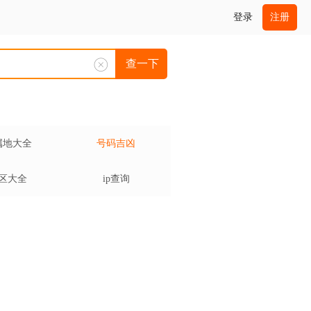
登录
注册
查一下
属地大全
号码吉凶
区大全
ip查询