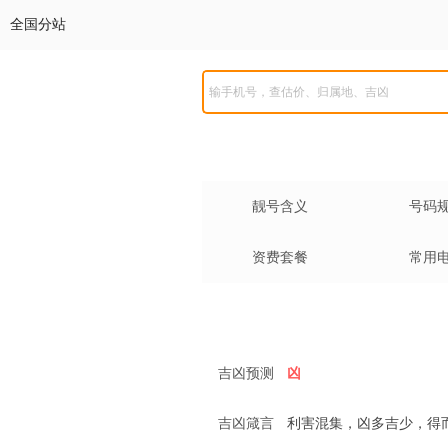
全国分站
靓号含义
号码
资费套餐
常用
吉凶预测
凶
吉凶箴言
利害混集，凶多吉少，得