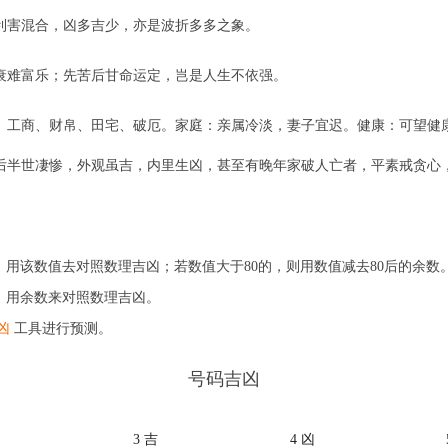
利害混合，凶多吉少，亦是波折多多之象。
衰难富乐；先苦后甘命运定，岂是人生不依强。
、工商、财帛、田宅、破厄。家庭：亲属冷淡，妻子宜迟。健康：可望健
后半世凄惨，外观虽吉，内里生凶，甚至有晚年家破人亡者，平素戒贪心
用该数值去对照数理吉凶；若数值大于80的，则用数值减去80后的余数
，用余数来对照数理吉凶。
凶
工具进行预测。
号码吉凶
凶
3 吉
4 凶