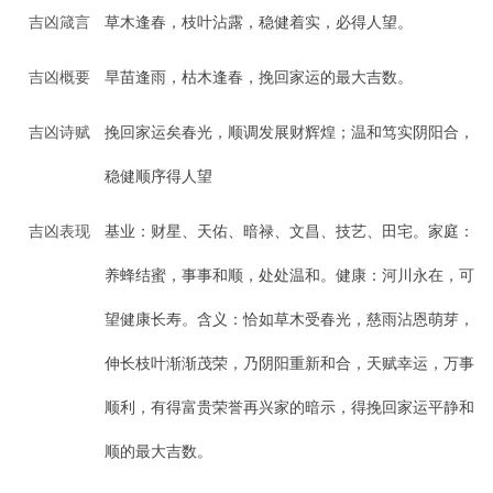
吉凶箴言
草木逢春，枝叶沾露，稳健着实，必得人望。
吉凶概要
旱苗逢雨，枯木逢春，挽回家运的最大吉数。
吉凶诗赋
挽回家运矣春光，顺调发展财辉煌；温和笃实阴阳合，
稳健顺序得人望
吉凶表现
基业：财星、天佑、暗禄、文昌、技艺、田宅。家庭：
养蜂结蜜，事事和顺，处处温和。健康：河川永在，可
望健康长寿。含义：恰如草木受春光，慈雨沾恩萌芽，
伸长枝叶渐渐茂荣，乃阴阳重新和合，天赋幸运，万事
顺利，有得富贵荣誉再兴家的暗示，得挽回家运平静和
顺的最大吉数。