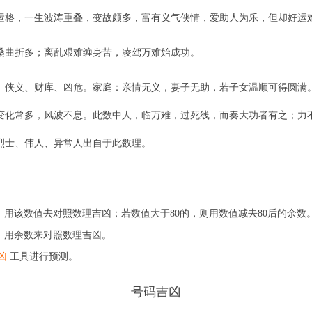
运格，一生波涛重叠，变故颇多，富有义气侠情，爱助人为乐，但却好运
桑曲折多；离乱艰难缠身苦，凌驾万难始成功。
、侠义、财库、凶危。家庭：亲情无义，妻子无助，若子女温顺可得圆满
变化常多，风波不息。此数中人，临万难，过死线，而奏大功者有之；力
烈士、伟人、异常人出自于此数理。
用该数值去对照数理吉凶；若数值大于80的，则用数值减去80后的余数
，用余数来对照数理吉凶。
凶
工具进行预测。
号码吉凶