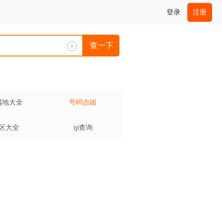
登录
注册
查一下
属地大全
号码吉凶
区大全
ip查询