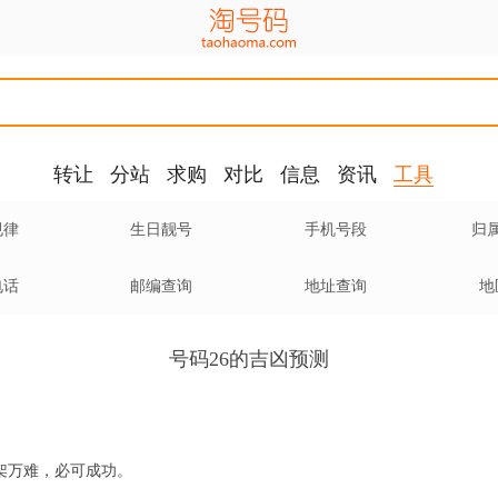
转让
分站
求购
对比
信息
资讯
工具
规律
生日靓号
手机号段
归
电话
邮编查询
地址查询
地
号码26的吉凶预测
架万难，必可成功。