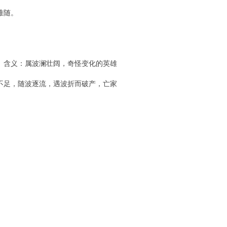
难随。
。含义：属波澜壮阔，奇怪变化的英雄
不足，随波逐流，遇波折而破产，亡家
。