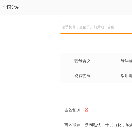
全国分站
靓号含义
号码
资费套餐
常用
吉凶预测
凶
吉凶箴言
波澜起伏，千变万化，凌