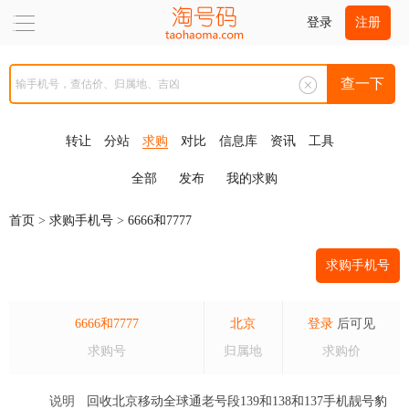
登录
注册
查一下
转让
分站
求购
对比
信息库
资讯
工具
全部
发布
我的求购
首页
>
求购手机号
>
6666和7777
求购手机号
6666和7777
北京
登录
后可见
求购号
归属地
求购价
说明
回收北京移动全球通老号段139和138和137手机靓号豹