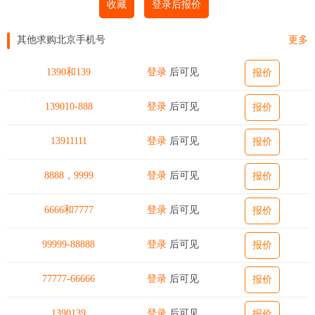
收藏
登录后报价
其他求购北京手机号
更多
1390和139
登录
后可见
报价
139010-888
登录
后可见
报价
13911111
登录
后可见
报价
8888，9999
登录
后可见
报价
6666和7777
登录
后可见
报价
99999-88888
登录
后可见
报价
77777-66666
登录
后可见
报价
1390139
登录
后可见
报价