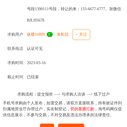
号段1390111号段，转让的来：133-6677-6777。加微信:
BJLH5678
求购用户
纵横16888
发私信
+ 关注
V
联系电话
认证可见
求购时间
2023-03-16
截止时间
已结束
求购流程：提交报价 —>
与求购人洽谈
—>
线下过户
手机号求购由个人发布，如需交易，请双方直接联系，持有效证件到
归属地营业厅办理过户，实名制登记，
切勿直接汇款
，淘号码网仅提
供信息展示，不参与交易，不对交易及违法办理承担法律责任。