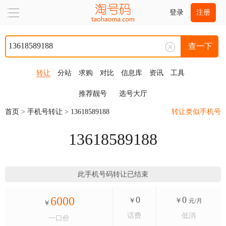
登录
注册
查一下
转让
分站
求购
对比
信息库
资讯
工具
推荐靓号
选号大厅
首页
>
手机号转让
>
13618589188
转让类似手机号
13618589188
此手机号码转让已结束
6000
0
0
￥
￥
元/月
￥
话费
低消
一口价