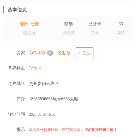
基本信息
贵州
贵阳
移动
已开卡
63
归属地
运营商
开卡
浏览
卖家
A654123
发私信
+ 关注
V
号码特点
详情>>
过户城区
贵州贵阳云岩区
简介
18985836666尾号6666大顺
转让时间
2025-08-30 16:50
提示
本手机号暂未验证，交易有风险，
切勿直接转账汇款！