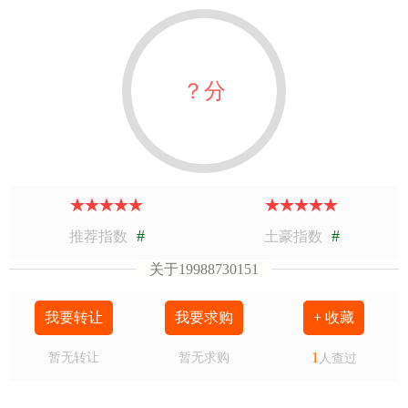
？分
#
#
推荐指数
土豪指数
关于19988730151
我要转让
我要求购
+ 收藏
1
暂无转让
暂无求购
人查过