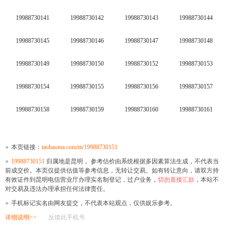
19988730141
19988730142
19988730143
19988730144
19988730145
19988730146
19988730147
19988730148
19988730149
19988730150
19988730152
19988730153
19988730154
19988730155
19988730156
19988730157
19988730158
19988730159
19988730160
19988730161
●
本页链接：
taohaoma.com/m/19988730151
●
19988730151
归属地是昆明， 参考估价由系统根据多因素算法生成，不代表当
前成交价。本页仅提供估值等参考信息，无转让交易。如有转让意向，请双方持
有效证件到昆明电信营业厅办理实名制登记，过户业务，
切勿直接汇款
，本站不
对交易及违法办理承担任何法律责任。
●
手机标记实名由网友提交，不代表本站观点，仅供娱乐参考。
详细说明>>
反馈此手机号