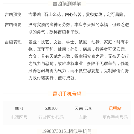
吉凶预测详解
吉凶预测
吉带凶
石上金花，内心劳苦，贯彻始终，定可昌隆。
吉凶概要
没有实质的磨神耐劳数。本应亨天赋的幸福，但缺乏进
取的勇气，故称吉凶参半数。
吉凶表现
基业：技艺、文昌、学士、破厄、劫禄。家庭：时有争
执，宜守平和。健康：外伤，病患，行善者可保安康。
含义：具有天赋之吉数，得幸福安泰之运，无奈乏实行
之气力与忍耐，故难成就事业，多陷于无谓辛苦，倘能
涵养忍耐与勇为气力，而不做空思妄想，克制懒惰而努
力以付诸实行，便可成就。
昆明手机号码
0871
530100
云南
云A
昆明站
电话区号
行政区划代码
车牌
更多手机号码
19988730151相似手机号