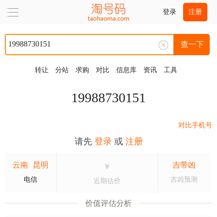
登录
注册
查一下
转让
分站
求购
对比
信息库
资讯
工具
19988730151
对比手机号
请先
登录
或
注册
云南
昆明
吉带凶
￥
电信
吉凶预测
近期估价
价值评估分析