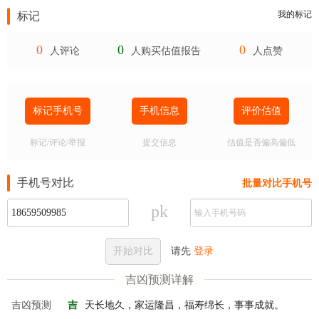
我的标记
标记
0
0
0
人评论
人购买估值报告
人点赞
标记手机号
手机信息
评价估值
标记/评论/举报
提交信息
估值是否偏高偏低
手机号对比
批量对比手机号
pk
开始对比
请先
登录
吉凶预测详解
吉凶预测
吉
天长地久，家运隆昌，福寿绵长，事事成就。