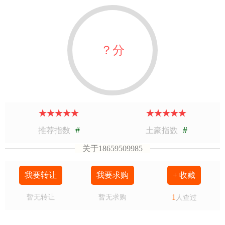
？分
#
#
推荐指数
土豪指数
关于18659509985
我要转让
我要求购
+ 收藏
1
暂无转让
暂无求购
人查过