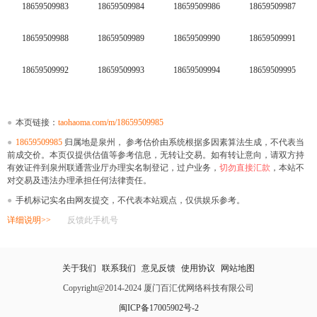
18659509983
18659509984
18659509986
18659509987
18659509988
18659509989
18659509990
18659509991
18659509992
18659509993
18659509994
18659509995
●
本页链接：
taohaoma.com/m/18659509985
●
18659509985
归属地是泉州， 参考估价由系统根据多因素算法生成，不代表当
前成交价。本页仅提供估值等参考信息，无转让交易。如有转让意向，请双方持
有效证件到泉州联通营业厅办理实名制登记，过户业务，
切勿直接汇款
，本站不
对交易及违法办理承担任何法律责任。
●
手机标记实名由网友提交，不代表本站观点，仅供娱乐参考。
详细说明>>
反馈此手机号
关于我们
联系我们
意见反馈
使用协议
网站地图
Copyright@2014-2024 厦门百汇优网络科技有限公司
闽ICP备17005902号-2