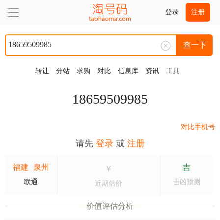
登录
注册
查一下
转让
分站
求购
对比
信息库
资讯
工具
18659509985
对比手机号
请先
登录
或
注册
福建
泉州
吉
￥
联通
吉凶预测
近期估价
价值评估分析