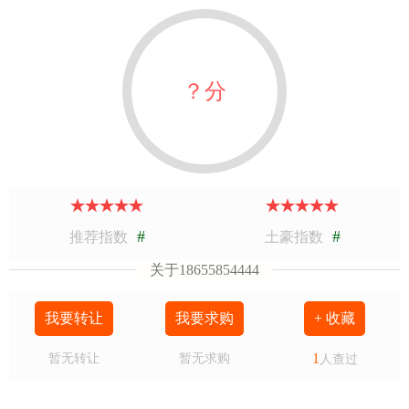
？分
#
#
推荐指数
土豪指数
关于18655854444
我要转让
我要求购
+ 收藏
1
暂无转让
暂无求购
人查过