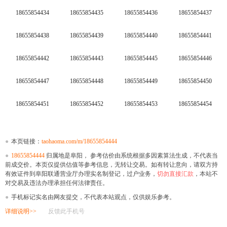
18655854434
18655854435
18655854436
18655854437
18655854438
18655854439
18655854440
18655854441
18655854442
18655854443
18655854445
18655854446
18655854447
18655854448
18655854449
18655854450
18655854451
18655854452
18655854453
18655854454
●
本页链接：
taohaoma.com/m/18655854444
●
18655854444
归属地是阜阳， 参考估价由系统根据多因素算法生成，不代表当
前成交价。本页仅提供估值等参考信息，无转让交易。如有转让意向，请双方持
有效证件到阜阳联通营业厅办理实名制登记，过户业务，
切勿直接汇款
，本站不
对交易及违法办理承担任何法律责任。
●
手机标记实名由网友提交，不代表本站观点，仅供娱乐参考。
详细说明>>
反馈此手机号