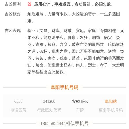
吉凶预测
凶
虽用心计，事难遂愿，贪功冒进，必招失败。
吉凶概要
须眉难展，力量有限数，大凶运的暗示，一生多遇困
难。
吉凶表现
基业：文昌、财库、财破、灾厄。家庭：骨肉相连，兄
弟不和，能忍则平和。健康：发狂，刑罚，病灾，烦
闷，遭难，短命。含义：破家亡身的最恶数，暗隐惨淡
之运，破坏，乱离之意，因此万事不能如意。逆境，烦
闷，劳苦，患病，残疾，遭难，或因其他运的关系而发
狂，短命。但乱世出怪杰，伟人，烈士，孝子，大发明
家等往往出自此格数。
阜阳手机号码
0558
341200
安徽
皖K
阜阳站
电话区号
行政区划代码
车牌
更多手机号码
18655854444相似手机号