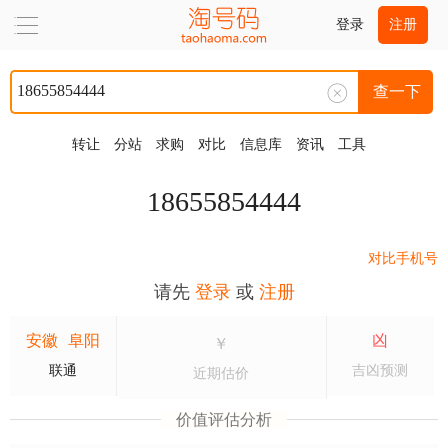
登录
注册
查一下
转让
分站
求购
对比
信息库
资讯
工具
18655854444
对比手机号
请先
登录
或
注册
安徽
阜阳
凶
￥
联通
吉凶预测
近期估价
价值评估分析