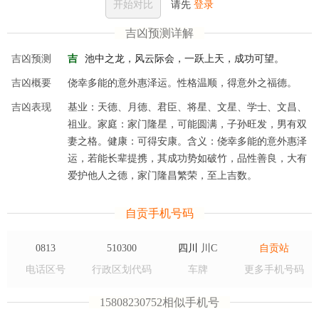
开始对比
请先
登录
吉凶预测详解
吉凶预测
吉
池中之龙，风云际会，一跃上天，成功可望。
吉凶概要
侥幸多能的意外惠泽运。性格温顺，得意外之福德。
吉凶表现
基业：天德、月德、君臣、将星、文星、学士、文昌、
祖业。家庭：家门隆星，可能圆满，子孙旺发，男有双
妻之格。健康：可得安康。含义：侥幸多能的意外惠泽
运，若能长辈提携，其成功势如破竹，品性善良，大有
爱护他人之德，家门隆昌繁荣，至上吉数。
自贡手机号码
0813
510300
四川
川C
自贡站
电话区号
行政区划代码
车牌
更多手机号码
15808230752相似手机号