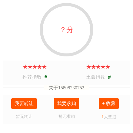
？分
#
#
推荐指数
土豪指数
关于15808230752
我要转让
我要求购
+ 收藏
1
暂无转让
暂无求购
人查过