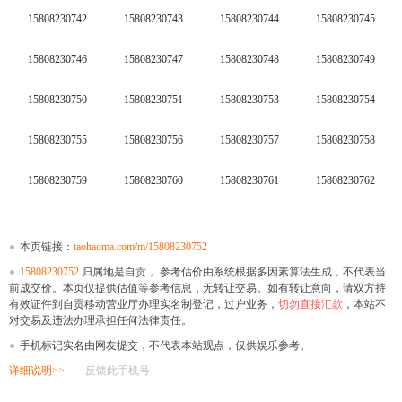
15808230742
15808230743
15808230744
15808230745
15808230746
15808230747
15808230748
15808230749
15808230750
15808230751
15808230753
15808230754
15808230755
15808230756
15808230757
15808230758
15808230759
15808230760
15808230761
15808230762
●
本页链接：
taohaoma.com/m/15808230752
●
15808230752
归属地是自贡， 参考估价由系统根据多因素算法生成，不代表当
前成交价。本页仅提供估值等参考信息，无转让交易。如有转让意向，请双方持
有效证件到自贡移动营业厅办理实名制登记，过户业务，
切勿直接汇款
，本站不
对交易及违法办理承担任何法律责任。
●
手机标记实名由网友提交，不代表本站观点，仅供娱乐参考。
详细说明>>
反馈此手机号