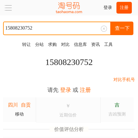
登录
注册
查一下
转让
分站
求购
对比
信息库
资讯
工具
15808230752
对比手机号
请先
登录
或
注册
四川
自贡
吉
￥
移动
吉凶预测
近期估价
价值评估分析