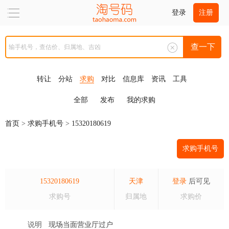
登录
注册
查一下
转让
分站
求购
对比
信息库
资讯
工具
全部
发布
我的求购
首页
>
求购手机号
>
15320180619
求购手机号
15320180619
天津
登录
后可见
求购号
归属地
求购价
说明
现场当面营业厅过户