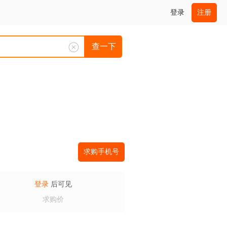
登录
注册
查一下
求购手机号
登录
后可见
求购价