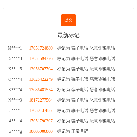
提交
最新标记
M****1
17051724880
标记为 骗子电话 恶意诈骗电话
5****3
17051594776
标记为 骗子电话 恶意诈骗电话
X****5
13056707704
标记为 骗子电话 恶意诈骗电话
O****4
13026422249
标记为 骗子电话 恶意诈骗电话
K****4
13086481554
标记为 骗子电话 恶意诈骗电话
N****3
18172277504
标记为 骗子电话 恶意诈骗电话
C****1
17050137827
标记为 骗子电话 恶意诈骗电话
4****4
17051790307
标记为 骗子电话 恶意诈骗电话
x****g
18885988888
标记为 正常号码