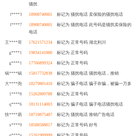
骚扰
l****3
18908740001
标记为 骚扰电话 卖保险的骚扰电话
l****7
18908740001
标记为 骚扰电话 此号码是骚扰卖保险的
电话
王****哥
17621571234
标记为 正常号码 湖北利川
g****1
19834141000
标记为 正常号码
g****1
17766899324
标记为 正常号码
锅****锅
15817732838
标记为 骚扰电话 骚扰电话，推销
大****尧
18279801410
标记为 骗子电话 骗子诈骗，被骗一万多
1****8
15262889788
标记为 正常号码
q****6
18131114003
标记为 骗子电话 骗子电话骚扰电话
快****易
18710875487
标记为 骚扰电话 推销广告电话
x****9
18588588817
标记为 正常号码 好号
q****u
15261989999
标记为 正常号码