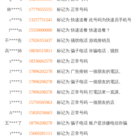
林****5
17779555555
标记为 正常号码
c****6
13257751241
标记为 快递送餐 此号码为快递员手机号
l****m
15550000000
标记为 快递送餐 快递送餐？
不****告
17026353437
标记为 骚扰电话 游戏推销员
高****帅
18030515811
标记为 骗子电话 诈骗电话，骚扰
z****n
18336662579
标记为 正常号码
1****3
17896202278
标记为 广告推销 一個朋友的電話。
1****3
17896208278
标记为 骗子电话 一個朋友的電話。
1****3
17896208278
标记为 正常号码 打電話來一直講。
1****3
15759505963
标记为 正常号码 一個朋友的店
A****j
15820256663
标记为 正常号码
五****了
18796208278
标记为 骗子电话 账户是涉嫌电信诈骗
t****u
15669281111
标记为 正常号码