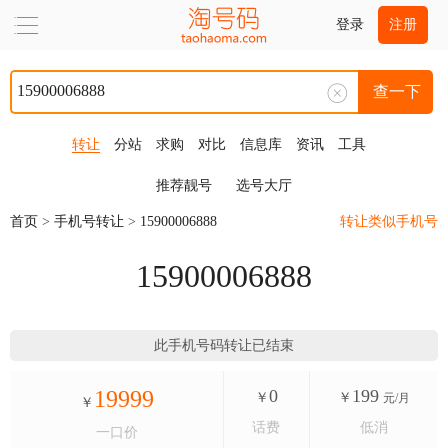
登录
注册
查一下
转让
分站
求购
对比
信息库
资讯
工具
推荐靓号
选号大厅
首页
>
手机号转让
>
15900006888
转让类似手机号
15900006888
此手机号码转让已结束
19999
0
199
￥
￥
元/月
￥
话费
低消
一口价