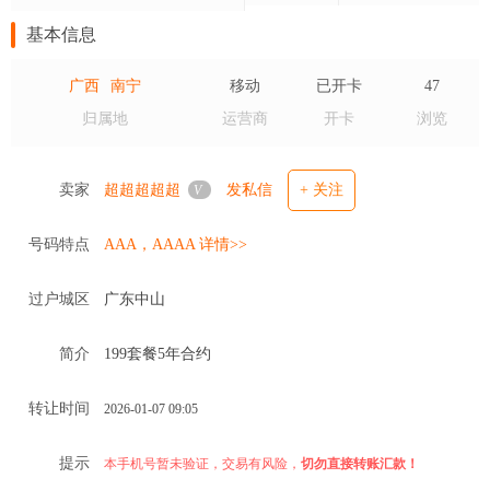
基本信息
广西
南宁
移动
已开卡
47
归属地
运营商
开卡
浏览
卖家
超超超超超
发私信
+ 关注
V
号码特点
AAA，AAAA 详情>>
过户城区
广东中山
简介
199套餐5年合约
转让时间
2026-01-07 09:05
提示
本手机号暂未验证，交易有风险，
切勿直接转账汇款！