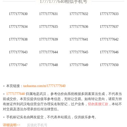
17771777640相似手机号
17771777630
17771777631
17771777632
17771777633
17771777634
17771777635
17771777636
17771777637
17771777638
17771777639
17771777641
17771777642
17771777643
17771777644
17771777645
17771777646
17771777647
17771777648
17771777649
17771777650
●
本页链接：
taohaoma.com/m/17771777640
●
17771777640
归属地是武汉， 参考估价由系统根据多因素算法生成，不代表当
前成交价。本页仅提供估值等参考信息，无转让交易。如有转让意向，请双方持
有效证件到武汉电信营业厅办理实名制登记，过户业务，
切勿直接汇款
，本站不
对交易及违法办理承担任何法律责任。
●
手机标记实名由网友提交，不代表本站观点，仅供娱乐参考。
详细说明>>
反馈此手机号